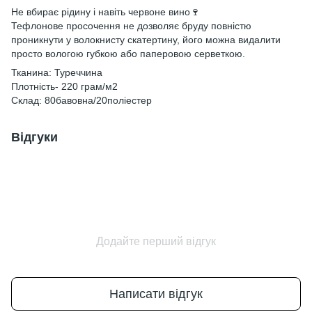
Не вбирає рідину і навіть червоне вино🍷
Тефлонове просочення не дозволяє бруду повністю
проникнути у волокнисту скатертину, його можна видалити
просто вологою губкою або паперовою серветкою.
Тканина: Туреччина
Плотність- 220 грам/м2
Склад: 80бавовна/20поліестер
Відгуки
Додайте перший відгук
Написати відгук