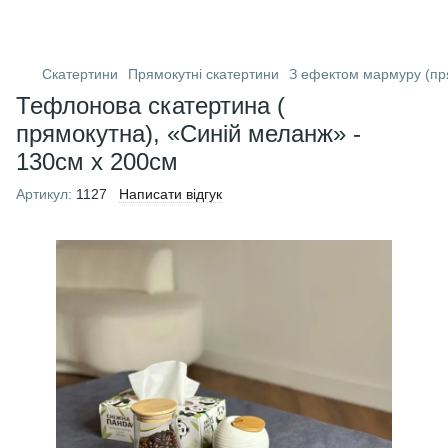
Скатертини
Прямокутні скатертини
З ефектом мармуру (пря
Тефлонова скатертина (
прямокутна), «Синій меланж» -
130см х 200см
Артикул:
1127
Написати відгук