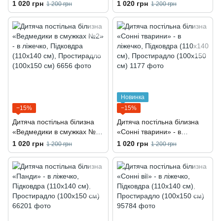
Підковдра (110х140 см),
ліжечко, Підковдра (110х140
1 020 грн
1 020 грн
1 200 грн
1 200 грн
Простирадло (100х150 см)
см), Простирадло (100х150
см)
Новинка
−15%
−15%
Дитяча постільна білизна
Дитяча постільна білизна
«Ведмедики в смужках №2»
«Сонні тварини» - в
- в ліжечко, Підковдра
ліжечко, Підковдра (110х140
1 020 грн
1 020 грн
1 200 грн
1 200 грн
(110х140 см), Простирадло
см), Простирадло (100х150
(100х150 см)
см)