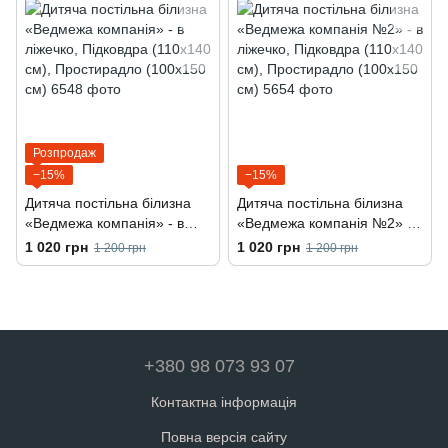
Розпродаж
−15%
−15%
Дитяча постільна білизна
Дитяча постільна білизна
«Ведмежа компанія» - в
«Ведмежа компанія №2» - в
ліжечко, Підковдра (110х140
ліжечко, Підковдра (110х140
1 020 грн
1 020 грн
1 200 грн
1 200 грн
см), Простирадло (100х150
см), Простирадло (100х150
см)
см)
+380 98 073 93 07
Контактна інформація
Повна версія сайту