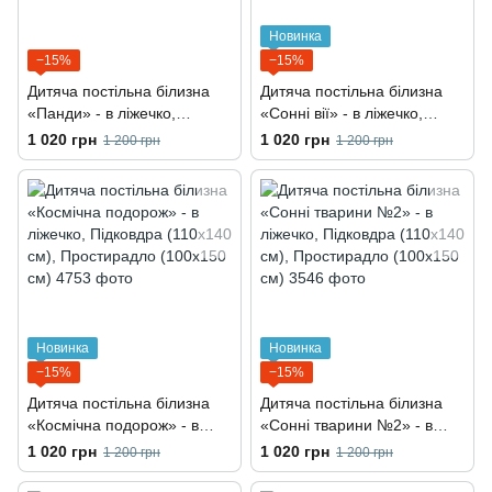
Новинка
−15%
−15%
Дитяча постільна білизна
Дитяча постільна білизна
«Панди» - в ліжечко,
«Сонні вії» - в ліжечко,
Підковдра (110х140 см),
Підковдра (110х140 см),
1 020 грн
1 020 грн
1 200 грн
1 200 грн
Простирадло (100х150 см)
Простирадло (100х150 см)
Новинка
Новинка
−15%
−15%
Дитяча постільна білизна
Дитяча постільна білизна
«Космічна подорож» - в
«Сонні тварини №2» - в
ліжечко, Підковдра (110х140
ліжечко, Підковдра (110х140
1 020 грн
1 020 грн
1 200 грн
1 200 грн
см), Простирадло (100х150
см), Простирадло (100х150
см)
см)