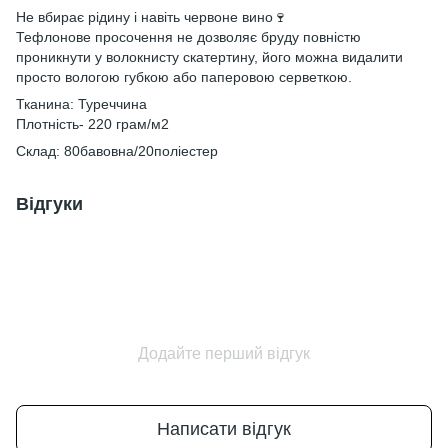
Не вбирає рідину і навіть червоне вино🍷
Тефлонове просочення не дозволяє бруду повністю
проникнути у волокнисту скатертину, його можна видалити
просто вологою губкою або паперовою серветкою.
Тканина: Туреччина
Плотність- 220 грам/м2
Склад: 80бавовна/20поліестер
Відгуки
Додайте перший відгук
Написати відгук