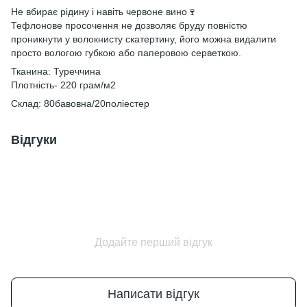
Не вбирає рідину і навіть червоне вино🍷
Тефлонове просочення не дозволяє бруду повністю
проникнути у волокнисту скатертину, його можна видалити
просто вологою губкою або паперовою серветкою.
Тканина: Туреччина
Плотність- 220 грам/м2
Склад: 80бавовна/20поліестер
Відгуки
Додайте перший відгук
Написати відгук