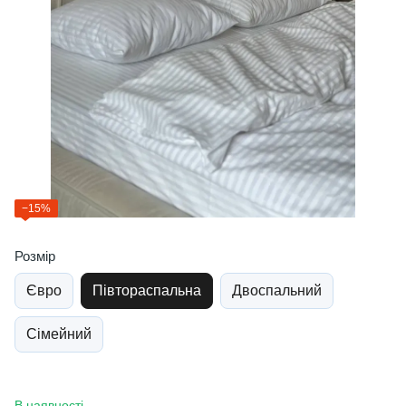
−15%
Розмір
Євро
Півтораспальна
Двоспальний
Сімейний
В наявності