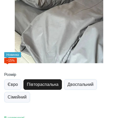
Новинка
−15%
Розмір
Євро
Півтораспальна
Двоспальний
Сімейний
В наявності