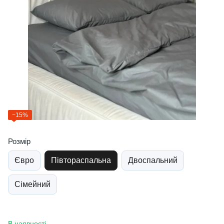
−15%
Розмір
Євро
Півтораспальна
Двоспальний
Сімейний
В наявності