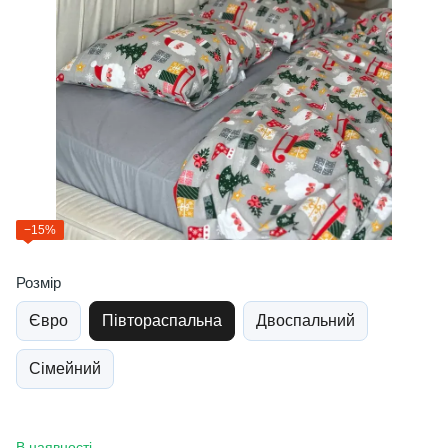
−15%
Розмір
Євро
Півтораспальна
Двоспальний
Сімейний
В наявності