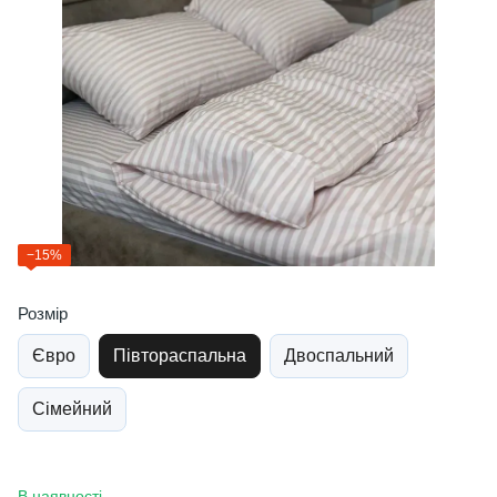
−15%
Розмір
Євро
Півтораспальна
Двоспальний
Сімейний
В наявності