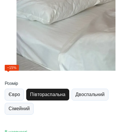
−15%
Розмір
Євро
Півтораспальна
Двоспальний
Сімейний
В наявності