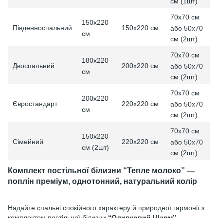
см (1шт)
70x70 см
150х220
Південноспальний
150х220 см
або 50x70
см
см (2шт)
70x70 см
180х220
Двоспальний
200х220 см
або 50x70
см
см (2шт)
70x70 см
200х220
Євростандарт
220х220 см
або 50x70
см
см (2шт)
70x70 см
150х220
Сімейний
220х220 см
або 50x70
см (2шт)
см (2шт)
Комплект постільної білизни “Тепле молоко” —
поплін преміум, однотонний, натуральний колір
Надайте спальні спокійного характеру й природної гармонії з
комплектом постільної білизни
“Оливковий Шарм”
.