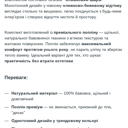
Монотонний дизайн у ніжному
оливково-бежевому відтінку
виглядає стильно та вишукано, легко поєднується з будь-яким
інтер’єром і створює відчуття чистоти й простору.
Комплект виготовлений із
преміального попліну
— щільної,
натуральної бавовняної тканини з м’якою текстурою та
матовою поверхнею. Поплін забезпечує
максимальний
комфорт протягом усього року
, не парить улітку та зберігає
тепло взимку. Ідеальний варіант для тих, хто шукає
практичність без втрати естетики
.
Переваги:
Натуральний матеріал
— 100% бавовна, щільний і
довговічний
Поплін преміум
— не зминається, приємний до тіла,
“дихає”
Однотонний дизайн у трендовому кольорі