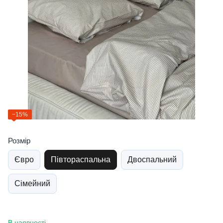
−15%
Розмір
Євро
Півтораспальна
Двоспальний
Сімейний
В наявності