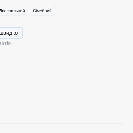
Двоспальний
Сімейний
 швидко
антія