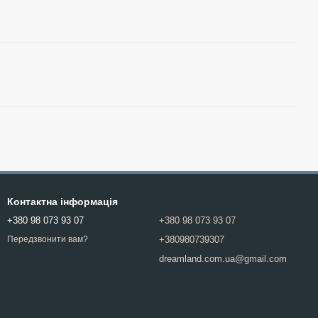
Контактна інформація
+380 98 073 93 07
+380 98 073 93 07
+380980739307
Передзвонити вам?
dreamland.com.ua@gmail.com