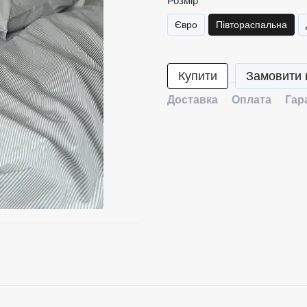
Розмір
Євро
Півтораспальна
Купити
Замовити
Доставка
Оплата
Гар