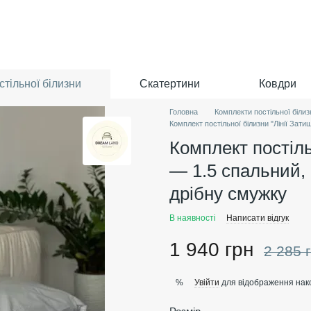
тільної білизни
Скатертини
Ковдри
Головна
Комплекти постільної білиз
Комплект постільної білизни "Лінії Зати
Комплект постіль
— 1.5 спальний, 
дрібну смужку
В наявності
Написати відгук
1 940 грн
2 285 
Увійти
для відображення нак
%