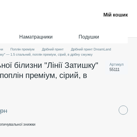
Мій кошик
Наматрацники
Подушки
ни
Поплін преміум
Дрібний принт
Дрібний принт DreamLand
шку" — 1.5 спальний, поплін преміум, сірий, в дрібну смужку
ної білизни "Лінії Затишку"
Артикул
55111
поплін преміум, сірий, в
грн
опичувальної знижки