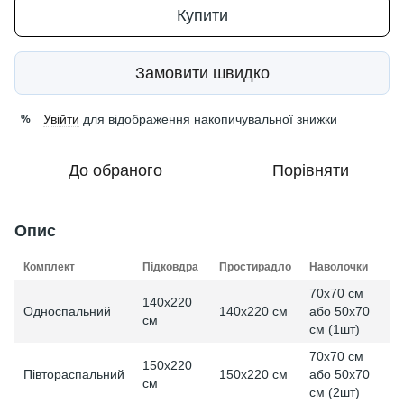
Купити
Замовити швидко
Увійти
для відображення накопичувальної знижки
%
До обраного
Порівняти
Опис
Комплект
Підковдра
Простирадло
Наволочки
70x70 см
140x220
Односпальний
140x220 см
або 50x70
см
см (1шт)
70x70 см
150x220
Півтораспальний
150x220 см
або 50x70
см
см (2шт)