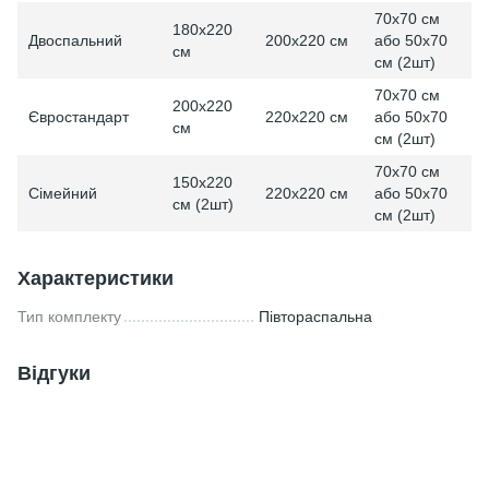
70x70 см
180x220
Двоспальний
200x220 см
або 50x70
см
см (2шт)
70x70 см
200x220
Євростандарт
220x220 см
або 50x70
см
см (2шт)
70x70 см
150x220
Сімейний
220x220 см
або 50x70
см (2шт)
см (2шт)
Характеристики
Тип комплекту
Півтораспальна
Відгуки